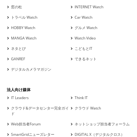
窓の杜
INTERNET Watch
トラベル Watch
Car Watch
HOBBY Watch
グルメ Watch
MANGA Watch
Watch Video
ネタとぴ
こどもとIT
GANREF
できるネット
デジタルカメラマガジン
法人向け媒体
IT Leaders
Think IT
クラウド&データセンター完全ガイ
クラウド Watch
ド
Web担当者Forum
ネットショップ担当者フォーラム
SmartGridニューズレター
DIGITAL X（デジタルクロス）