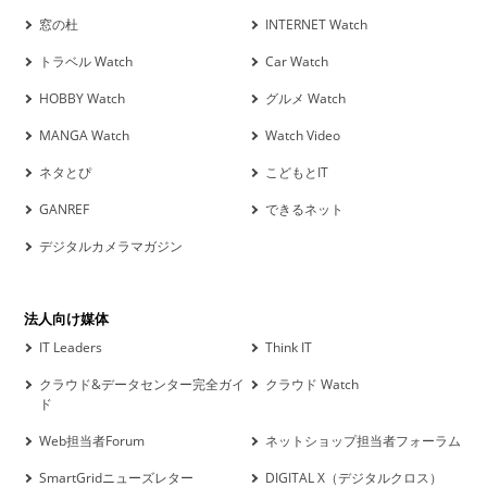
窓の杜
INTERNET Watch
トラベル Watch
Car Watch
HOBBY Watch
グルメ Watch
MANGA Watch
Watch Video
ネタとぴ
こどもとIT
GANREF
できるネット
デジタルカメラマガジン
法人向け媒体
IT Leaders
Think IT
クラウド&データセンター完全ガイ
クラウド Watch
ド
Web担当者Forum
ネットショップ担当者フォーラム
SmartGridニューズレター
DIGITAL X（デジタルクロス）